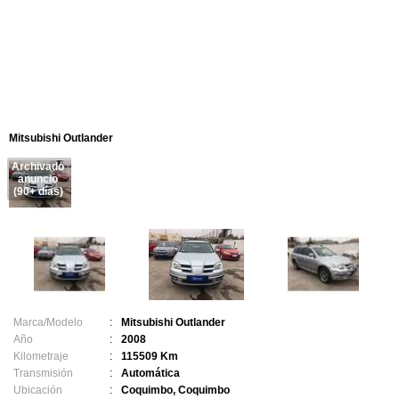
Mitsubishi Outlander
Archivado
anuncio
(90+ días)
Marca/Modelo
:
Mitsubishi Outlander
Año
:
2008
Kilometraje
:
115509 Km
Transmisión
:
Automática
Ubicación
:
Coquimbo, Coquimbo