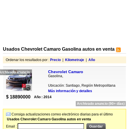
Usados Chevrolet Camaro Gasolina autos en venta
Ordenar los resultados por :
Precio
|
Kilometraje
|
Año
Chevrolet Camaro
Archivado anuncio
Gasolina,
Ubicación: Santiago, Región Metropolitana
3
Más información y detalles
$ 18890000
Año : 2014
Archivado anuncio (90+ días)
Consiga actualizaciones correo electrónico diarias para el último
Usados Chevrolet Camaro Gasolina autos en venta
Email :