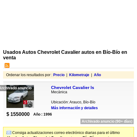
Usados Autos Chevrolet Cavalier autos en Bío-Bío en
venta
Ordenar los resultados por :
Precio
|
Kilometraje
|
Año
Chevrolet Cavalier ls
Archivado anuncio
Mecánica
Ubicación: Arauco, Bío-Bío
5
Más información y detalles
$ 1550000
Año : 1996
Archivado anuncio (90+ días)
Consiga actualizaciones correo electrónico diarias para el último