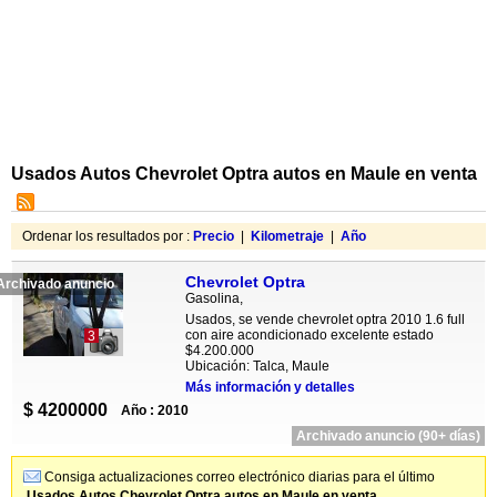
Usados Autos Chevrolet Optra autos en Maule en venta
Ordenar los resultados por :
Precio
|
Kilometraje
|
Año
Chevrolet Optra
Archivado anuncio
Gasolina,
Usados, se vende chevrolet optra 2010 1.6 full
con aire acondicionado excelente estado
3
$4.200.000
Ubicación: Talca, Maule
Más información y detalles
$ 4200000
Año : 2010
Archivado anuncio (90+ días)
Consiga actualizaciones correo electrónico diarias para el último
Usados Autos Chevrolet Optra autos en Maule en venta