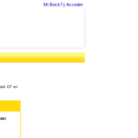
Mi Brick7
Acceder
|
park GT en
let