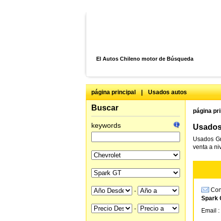
El Autos Chileno motor de Búsqueda
página principal
|
Usados autos
Buscar
página pri
keywords
Usados 
Usados Gr
venta a ni
Cons
-
Spark 
-
Email :