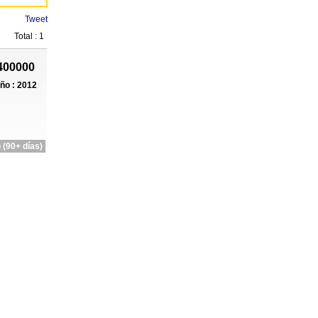
Tweet
Total : 1
400000
ño : 2012
 (90+ días)