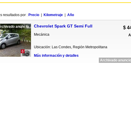
s resultados por :
Precio
|
Kilometraje
|
Año
Chevrolet Spark GT Semi Full
rchivado anuncio
$ 4
Mecánica
A
Ubicación: Las Condes, Región Metropolitana
6
Más información y detalles
Archivado anuncio