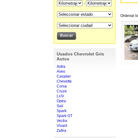
-
Ordenar lo
A
Usados Chevrolet Gris
Autos
Astra
Aveo
Cavalier
Chevette
Corsa
Cruze
LUV
Optra
Sail
Spark
Spark GT
Vectra
Vivant
Zafira