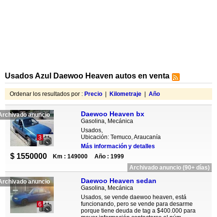
Usados Azul Daewoo Heaven autos en venta
Ordenar los resultados por :
Precio
|
Kilometraje
|
Año
Daewoo Heaven bx
Archivado anuncio
Gasolina, Mecánica
Usados,
Ubicación: Temuco, Araucanía
3
Más información y detalles
$ 1550000
Km : 149000
Año : 1999
Archivado anuncio (90+ días)
Daewoo Heaven sedan
Archivado anuncio
Gasolina, Mecánica
Usados, se vende daewoo heaven, está
funcionando, pero se vende para desarme
6
porque tiene deuda de tag a $400.000 para