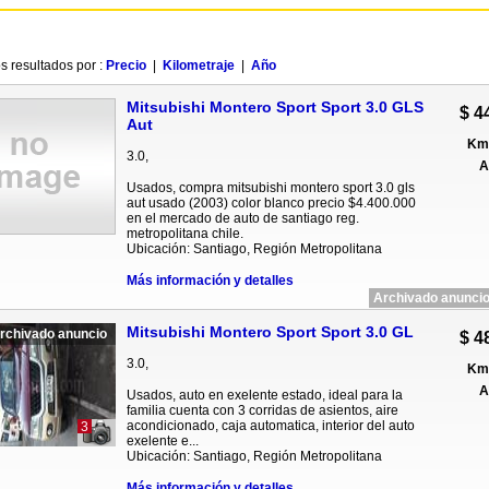
s resultados por :
Precio
|
Kilometraje
|
Año
Mitsubishi Montero Sport Sport 3.0 GLS
$ 4
Aut
Km 
3.0,
A
Usados, compra mitsubishi montero sport 3.0 gls
aut usado (2003) color blanco precio $4.400.000
en el mercado de auto de santiago reg.
metropolitana chile.
Ubicación: Santiago, Región Metropolitana
Más información y detalles
Archivado anuncio
Mitsubishi Montero Sport Sport 3.0 GL
rchivado anuncio
$ 4
3.0,
Km 
A
Usados, auto en exelente estado, ideal para la
familia cuenta con 3 corridas de asientos, aire
acondicionado, caja automatica, interior del auto
3
exelente e...
Ubicación: Santiago, Región Metropolitana
Más información y detalles