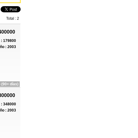
Total : 2
400000
: 179800
ño : 2003
 (90+ días)
800000
: 348000
ño : 2003