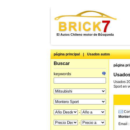
El Autos Chileno motor de Búsqueda
página principal
|
Usados autos
Buscar
página pri
keywords
Usados 
Usados 20
Sport en v
Cons
-
Monter
-
Email :