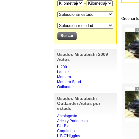
-
Ordenar lo
A
Usados Mitsubishi 2009
Autos
L-200
Lancer
Montero
Montero Sport
Outlander
A
Usados Mitsubishi
Outlander Autos por
estado
Antofagasta
Arica y Parinacota
Bío-Bío
Coquimbo
L.B.O'Higgins