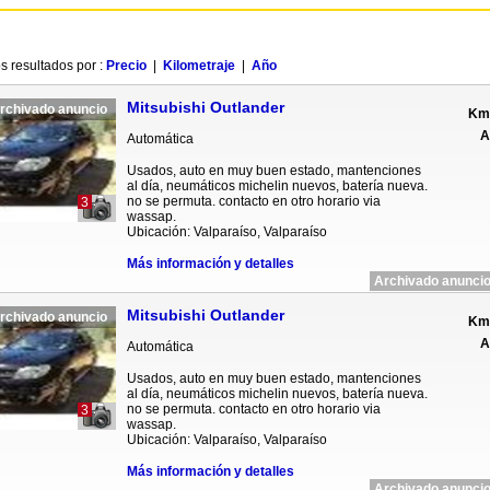
s resultados por :
Precio
|
Kilometraje
|
Año
Mitsubishi Outlander
rchivado anuncio
Km 
A
Automática
Usados, auto en muy buen estado, mantenciones
al día, neumáticos michelin nuevos, batería nueva.
no se permuta. contacto en otro horario via
3
wassap.
Ubicación: Valparaíso, Valparaíso
Más información y detalles
Archivado anuncio
Mitsubishi Outlander
rchivado anuncio
Km 
A
Automática
Usados, auto en muy buen estado, mantenciones
al día, neumáticos michelin nuevos, batería nueva.
no se permuta. contacto en otro horario via
3
wassap.
Ubicación: Valparaíso, Valparaíso
Más información y detalles
Archivado anuncio