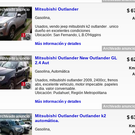
Mitsubishi Outlander
rchivado anuncio
$ 6
Gasolina,
A
Usados, vendo jeep mitsubishi k2 outlander . unico
dueño en excelentes condiciones
Ubicación: San Fernando, L.B.O'Higgins
3
Más información y detalles
Archivado anuncio
Mitsubishi Outlander New Outlander GL
rchivado anuncio
$ 6
2.4 Aut
Km 
Gasolina, Automática
A
Usados, mitsubishi outlander 2009, 2400cc, frenos
3
abs, excelente vehiculo, motor impecable. papeles
al dia. valor conversable.
Ubicación: Pudahuel, Región Metropolitana
Más información y detalles
Archivado anuncio
Mitsubishi Outlander Outlander k2
rchivado anuncio
$ 6
automática.
Km 
Gasolina,
A