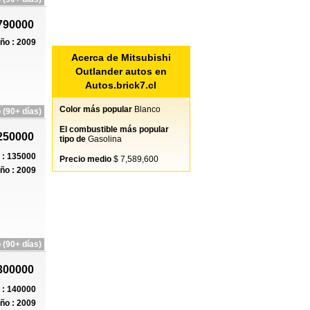
790000
ño : 2009
Acerca de Mitsubishi
Outlander autos en
Autos.brick7.cl
Color más popular
Blanco
 (90+ días)
El combustible más popular
250000
tipo de
Gasolina
: 135000
Precio medio
$ 7,589,600
ño : 2009
 (90+ días)
300000
: 140000
ño : 2009