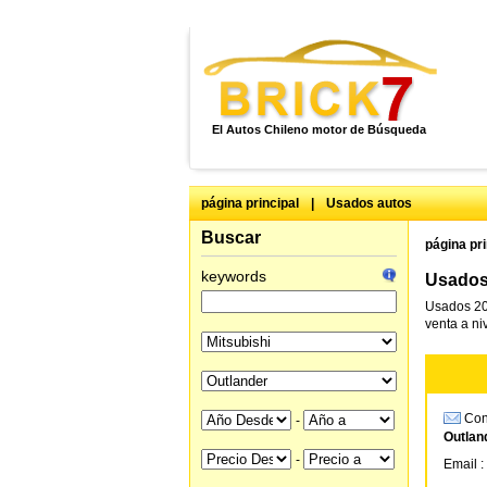
El Autos Chileno motor de Búsqueda
página principal
|
Usados autos
Buscar
página pri
keywords
Usados 
Usados 20
venta a ni
Cons
-
Outlan
-
Email :