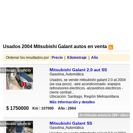
Usados 2004 Mitsubishi Galant autos en venta
Ordenar los resultados por :
Precio
|
Kilometraje
|
Año
Mitsubishi Galant 2.0 aut SS
Archivado anuncio
Gasolina, Automática
Usados, se vende mitsubishi galant 2.0 at 2004
(se usa poco). -aire acondicionado -espejos
3
retrovisores electricos -alzavidrios electricos -
cierre centrali...
Ubicación: Santiago, Región Metropolitana
Más información y detalles
$ 1750000
Km : 107000
Año : 2004
Archivado anuncio (90+ días)
Mitsubishi Galant SS
Archivado anuncio
Gasolina, Automática