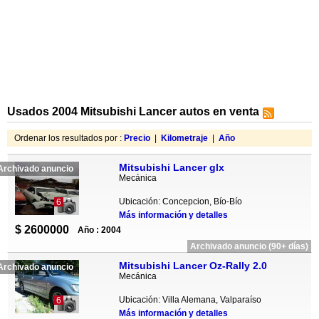
Usados 2004 Mitsubishi Lancer autos en venta
Ordenar los resultados por :
Precio
|
Kilometraje
|
Año
Mitsubishi Lancer glx
Archivado anuncio
Mecánica
Ubicación: Concepcion, Bío-Bío
6
Más información y detalles
$ 2600000
Año : 2004
Archivado anuncio (90+ días)
Mitsubishi Lancer Oz-Rally 2.0
Archivado anuncio
Mecánica
Ubicación: Villa Alemana, Valparaíso
6
Más información y detalles