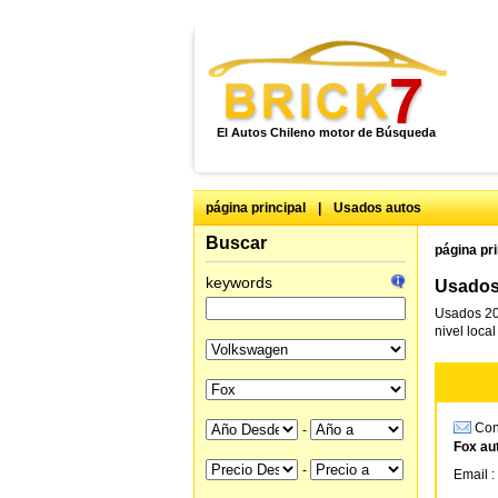
El Autos Chileno motor de Búsqueda
página principal
|
Usados autos
Buscar
página pri
keywords
Usados
Usados 20
nivel loca
Cons
-
Fox au
-
Email :