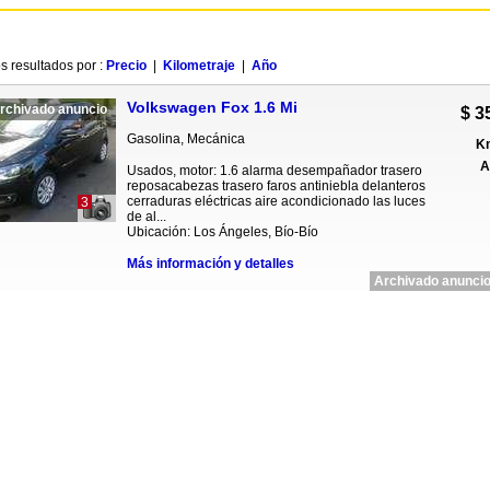
s resultados por :
Precio
|
Kilometraje
|
Año
Volkswagen Fox 1.6 Mi
rchivado anuncio
$ 3
Gasolina, Mecánica
Km
A
Usados, motor: 1.6 alarma desempañador trasero
reposacabezas trasero faros antiniebla delanteros
cerraduras eléctricas aire acondicionado las luces
3
de al...
Ubicación: Los Ángeles, Bío-Bío
Más información y detalles
Archivado anuncio