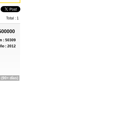
Total : 1
500000
 : 50309
ño : 2012
 (90+ días)