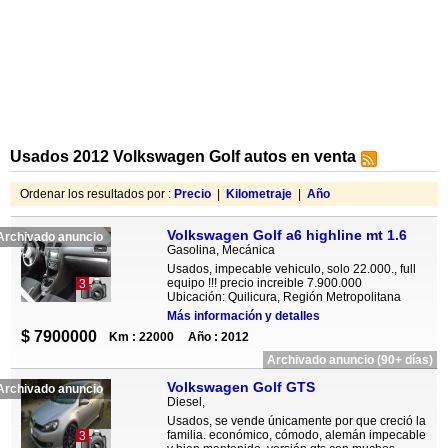
Usados 2012 Volkswagen Golf autos en venta
Ordenar los resultados por :
Precio
|
Kilometraje
|
Año
Volkswagen Golf a6 highline mt 1.6
Archivado anuncio
Gasolina, Mecánica
Usados, impecable vehiculo, solo 22.000., full
equipo !!! precio increible 7.900.000
3
Ubicación: Quilicura, Región Metropolitana
Más información y detalles
$ 7900000
Km : 22000
Año : 2012
Archivado anuncio (90+ días)
Volkswagen Golf GTS
Archivado anuncio
Diesel,
Usados, se vende únicamente por que creció la
familia. económico, cómodo, alemán impecable
3