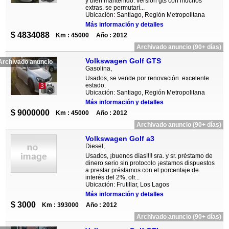
y bien mantenido. versión gts con muchos
extras. se permutarí...
Ubicación: Santiago, Región Metropolitana
Más información y detalles
$ 4834088
Km : 45000
Año : 2012
Archivado anuncio (90+ días)
Volkswagen Golf GTS
Archivado anuncio
Gasolina,
Usados, se vende por renovación. excelente
estado.
3
Ubicación: Santiago, Región Metropolitana
Más información y detalles
$ 9000000
Km : 45000
Año : 2012
Archivado anuncio (90+ días)
Volkswagen Golf a3
Diesel,
Usados, ¡buenos días!!!! sra. y sr. préstamo de
dinero serio sin protocolo ¡estamos dispuestos
a prestar préstamos con el porcentaje de
interés del 2%, ofr...
Ubicación: Frutillar, Los Lagos
Más información y detalles
$ 3000
Km : 393000
Año : 2012
Archivado anuncio (90+ días)