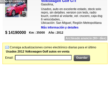
Volkswagen Golf GTI
Archivado anuncio
Gasolina,
Usados, auto en excelente estado, stock solo
repro, sin detalles. version con leds, radio
3
touch, control al volante, vel. crucero, caja dsg
6 velocidades, ...
Ubicación: San Miguel, Región Metropolitana
Más información y detalles
$ 14190000
Km : 35000
Año : 2012
Archivado anuncio (90+ días)
Consiga actualizaciones correo electrónico diarias para el último
Usados 2012 Volkswagen Golf autos en venta
Email :